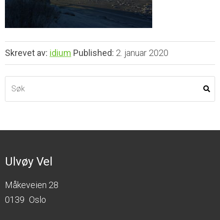
Skrevet av:
idium
Published:
2. januar 2020
Ulvøy Vel
Måkeveien 28
0139
Oslo