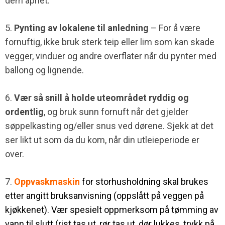
dem åpnet.
5.
Pynting av lokalene til anledning
– For å være
fornuftig, ikke bruk sterk teip eller lim som kan skade
vegger, vinduer og andre overflater når du pynter med
ballong og lignende.
6.
Vær så snill å holde uteområdet ryddig og
ordentlig
, og bruk sunn fornuft når det gjelder
søppelkasting og/eller snus ved dørene. Sjekk at det
ser likt ut som da du kom, når din utleieperiode er
over.
7.
Oppvaskmaskin
for storhusholdning skal brukes
etter angitt bruksanvisning
(oppslått på veggen på
kjøkkenet). Vær spesielt oppmerksom på tømming av
vann
til slutt (rist tas ut, rør tas ut, dør lukkes, trykk på