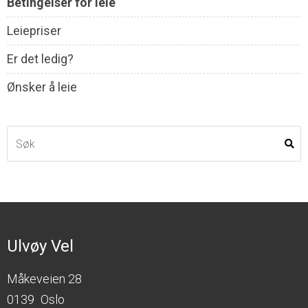
Betingelser for leie
Leiepriser
Er det ledig?
Ønsker å leie
Ulvøy Vel
Måkeveien 28
0139
Oslo