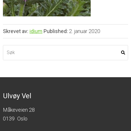
Skrevet av:
idium
Published:
2. januar 2020
Ulvøy Vel
Måkeveien 28
0139
Oslo