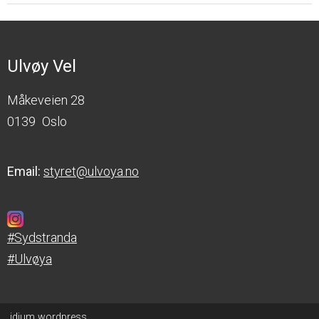
Ulvøy Vel
Måkeveien 28
0139
Oslo
Email:
styret@ulvoya.no
#Sydstranda
#Ulvøya
idium
wordpress