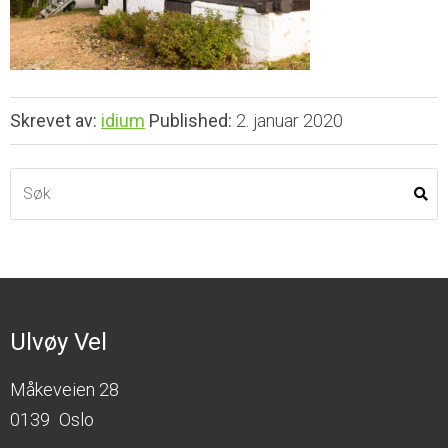
Skrevet av:
idium
Published:
2. januar 2020
Ulvøy Vel
Måkeveien 28
0139
Oslo