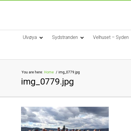
Ulvøya
Sydstranden
Velhuset – Syden
You are here:
Home
img_0779.jpg
img_0779.jpg