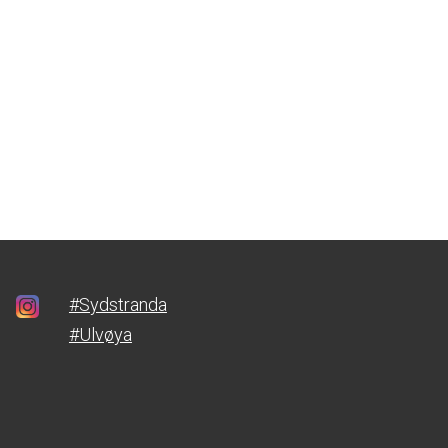
#Sydstranda
#Ulvøya