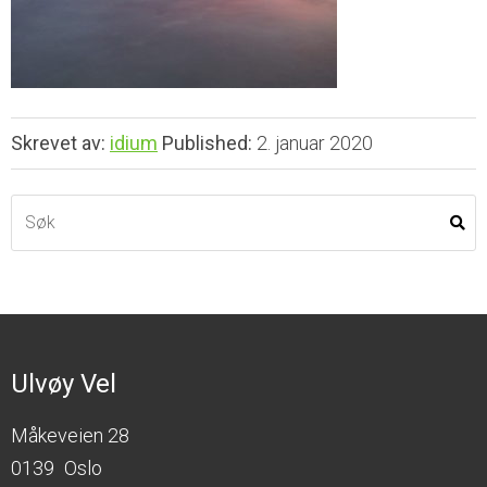
Skrevet av:
idium
Published:
2. januar 2020
Ulvøy Vel
Måkeveien 28
0139
Oslo