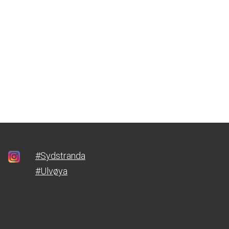
#Sydstranda
#Ulvøya