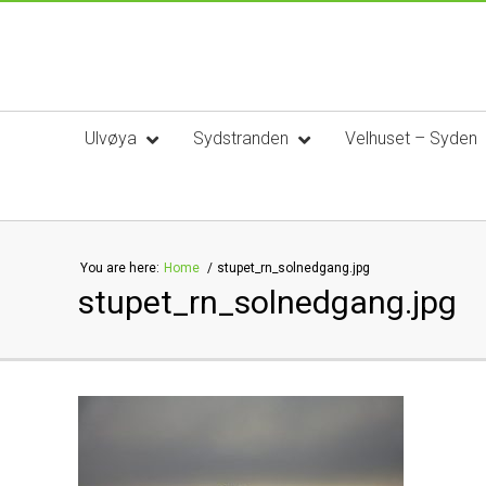
Ulvøya
Sydstranden
Velhuset – Syden
You are here:
Home
stupet_rn_solnedgang.jpg
stupet_rn_solnedgang.jpg