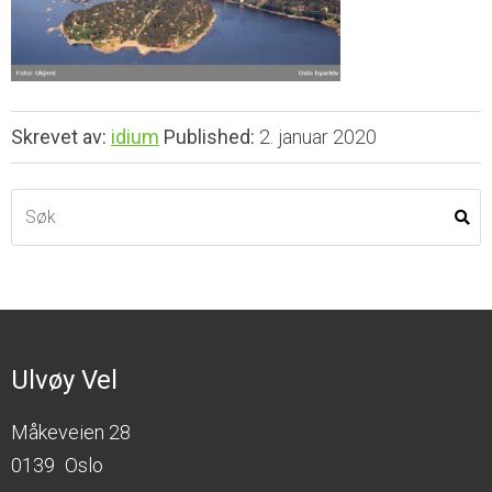
Skrevet av:
idium
Published:
2. januar 2020
Ulvøy Vel
Måkeveien 28
0139
Oslo